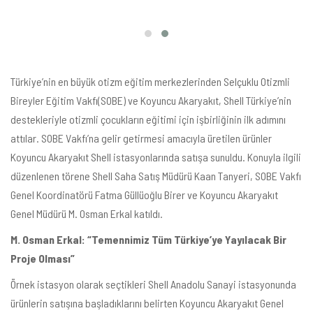
Türkiye’nin en büyük otizm eğitim merkezlerinden Selçuklu Otizmli
Bireyler Eğitim Vakfı(SOBE) ve Koyuncu Akaryakıt, Shell Türkiye’nin
destekleriyle otizmli çocukların eğitimi için işbirliğinin ilk adımını
attılar. SOBE Vakfı’na gelir getirmesi amacıyla üretilen ürünler
Koyuncu Akaryakıt Shell istasyonlarında satışa sunuldu. Konuyla ilgili
düzenlenen törene Shell Saha Satış Müdürü Kaan Tanyeri, SOBE Vakfı
Genel Koordinatörü Fatma Güllüoğlu Birer ve Koyuncu Akaryakıt
Genel Müdürü M. Osman Erkal katıldı.
M. Osman Erkal: “Temennimiz Tüm Türkiye’ye Yayılacak Bir
Proje Olması”
Örnek istasyon olarak seçtikleri Shell Anadolu Sanayi istasyonunda
ürünlerin satışına başladıklarını belirten Koyuncu Akaryakıt Genel