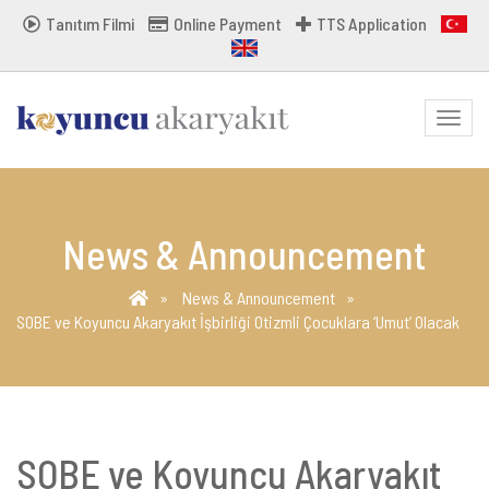
Tanıtım Filmi
Online Payment
TTS Application
MENU
News & Announcement
News & Announcement
SOBE ve Koyuncu Akaryakıt İşbirliği Otizmli Çocuklara ‘Umut’ Olacak
SOBE ve Koyuncu Akaryakıt