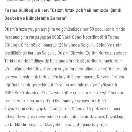
Fatma Güllüoğlu Birer: “Otizm Artık Çok Yakınımızda, Şimdi
Destek ve Bilinçlenme Zamanı”
Otizmin hızla yaygınlaştığına ve günümüzde her 59 çocuktan birinde
rastlandığına vurgu yapan SOBE Vakfı Genel Koordinatörü Fatma
Güllüoğlu Birer şöyle konuştu; “2014 yılında Selçuklu Belediyesi’nin
öncülüğünde kurulan Selçuklu Otizmli Bireyler Eğitim Merkezi sadece
Türkiye’de değil dünyada bu alanda örnek gösterilen kurumlardan
biri haline geldi. Otizmi erken yaşta fark edebilmek ve eğitimlere bir
an evvel başlamak tedavi için hayati önem taşıyor. Ne var ki otizm
eğitimi birebir gerçekleştirilir ve bu nedenle maliyeti yüksektir.
SOBE Vakfı olarak gelir düzeyine göre çocuklarımıza çeşitli burslar
temin ederek bu maliyetleri üstlenmeye çalışıyoruz. Gelir
kaynaklarımız ise yapılan bağışlardır. Otizm artık pek çok insanın
ailesinde ve yakın çevresinde rastlanabilen bir davranış bozukluğu
ve farklılıktır. Koyuncu Akaryakıt ile başlattığımız bu proje