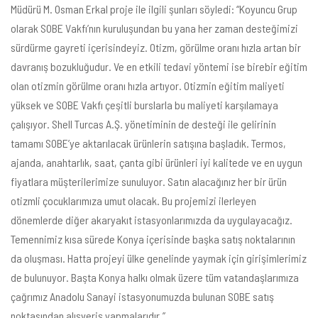
Müdürü M. Osman Erkal proje ile ilgili şunları söyledi: “Koyuncu Grup
olarak SOBE Vakfı’nın kuruluşundan bu yana her zaman desteğimizi
sürdürme gayreti içerisindeyiz. Otizm, görülme oranı hızla artan bir
davranış bozukluğudur. Ve en etkili tedavi yöntemi ise birebir eğitim
olan otizmin görülme oranı hızla artıyor. Otizmin eğitim maliyeti
yüksek ve SOBE Vakfı çeşitli burslarla bu maliyeti karşılamaya
çalışıyor. Shell Turcas A.Ş. yönetiminin de desteği ile gelirinin
tamamı SOBE’ye aktarılacak ürünlerin satışına başladık. Termos,
ajanda, anahtarlık, saat, çanta gibi ürünleri iyi kalitede ve en uygun
fiyatlara müşterilerimize sunuluyor. Satın alacağınız her bir ürün
otizmli çocuklarımıza umut olacak. Bu projemizi ilerleyen
dönemlerde diğer akaryakıt istasyonlarımızda da uygulayacağız.
Temennimiz kısa sürede Konya içerisinde başka satış noktalarının
da oluşması. Hatta projeyi ülke genelinde yaymak için girişimlerimiz
de bulunuyor. Başta Konya halkı olmak üzere tüm vatandaşlarımıza
çağrımız Anadolu Sanayi istasyonumuzda bulunan SOBE satış
noktasından alışveriş yapmalarıdır.”