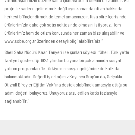
vatandaşlarımızın otizme sahip çıkması adına önemli bir adımdır. Bu
proje ile sadece gelir etmek değil aynı zamanda otizm hakkında
herkesi bilinçlendirmek de temel amacımızdır. Kısa süre içerisinde
ürünlerimizin daha çok satış noktasında olmasını istiyoruz. Hem
ürünlerimiz hem de otizm konusunda her zaman bize ulaşabilir ve
www.sobe.org.tr
üzerinden detaylı bilgi alabilirsiniz.”
Shell Saha Müdürü Kaan Tanyeri ise şunları söyledi; “Shell, Türkiye’de
faaliyet gösterdiği 1923 yılından bu yana birçok alanında sosyal
yatırım programları ile Türkiye’nin sosyal gelişimine de katkıda
bulunmaktadır. Değerli iş ortağımız Koyuncu Grup’un da, Selçuklu
Otizmli Bireyler Eğitim Vakfı’na destek olabilmek amacıyla attığı bu
adımı değerli buluyoruz. Umuyoruz arzu edilen katkı fazlasıyla
sağlanabilir.”