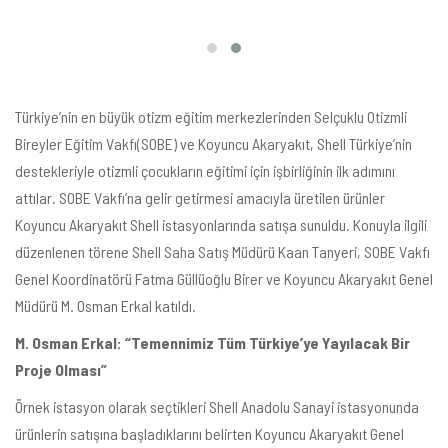
Türkiye’nin en büyük otizm eğitim merkezlerinden Selçuklu Otizmli
Bireyler Eğitim Vakfı(SOBE) ve Koyuncu Akaryakıt, Shell Türkiye’nin
destekleriyle otizmli çocukların eğitimi için işbirliğinin ilk adımını
attılar. SOBE Vakfı’na gelir getirmesi amacıyla üretilen ürünler
Koyuncu Akaryakıt Shell istasyonlarında satışa sunuldu. Konuyla ilgili
düzenlenen törene Shell Saha Satış Müdürü Kaan Tanyeri, SOBE Vakfı
Genel Koordinatörü Fatma Güllüoğlu Birer ve Koyuncu Akaryakıt Genel
Müdürü M. Osman Erkal katıldı.
M. Osman Erkal: “Temennimiz Tüm Türkiye’ye Yayılacak Bir
Proje Olması”
Örnek istasyon olarak seçtikleri Shell Anadolu Sanayi istasyonunda
ürünlerin satışına başladıklarını belirten Koyuncu Akaryakıt Genel