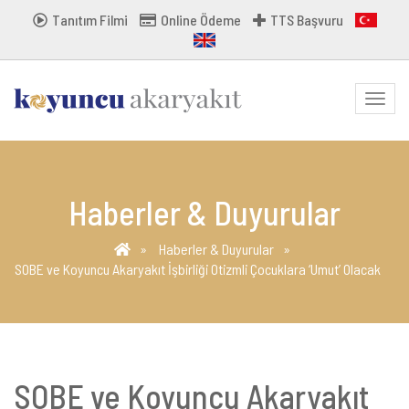
Tanıtım Filmi
Online Ödeme
TTS Başvuru
MENU
Haberler & Duyurular
Haberler & Duyurular
SOBE ve Koyuncu Akaryakıt İşbirliği Otizmli Çocuklara ‘Umut’ Olacak
SOBE ve Koyuncu Akaryakıt