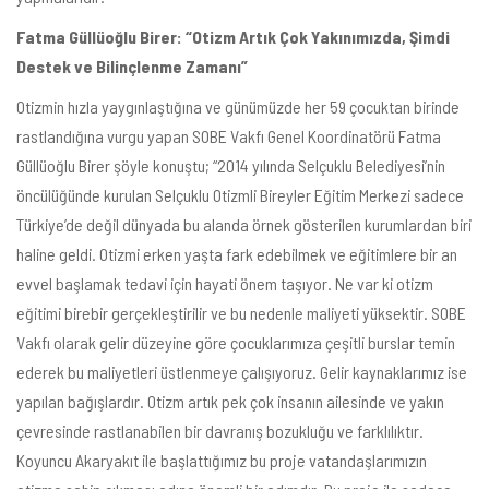
Fatma Güllüoğlu Birer: “Otizm Artık Çok Yakınımızda, Şimdi
Destek ve Bilinçlenme Zamanı”
Otizmin hızla yaygınlaştığına ve günümüzde her 59 çocuktan birinde
rastlandığına vurgu yapan SOBE Vakfı Genel Koordinatörü Fatma
Güllüoğlu Birer şöyle konuştu; “2014 yılında Selçuklu Belediyesi’nin
öncülüğünde kurulan Selçuklu Otizmli Bireyler Eğitim Merkezi sadece
Türkiye’de değil dünyada bu alanda örnek gösterilen kurumlardan biri
haline geldi. Otizmi erken yaşta fark edebilmek ve eğitimlere bir an
evvel başlamak tedavi için hayati önem taşıyor. Ne var ki otizm
eğitimi birebir gerçekleştirilir ve bu nedenle maliyeti yüksektir. SOBE
Vakfı olarak gelir düzeyine göre çocuklarımıza çeşitli burslar temin
ederek bu maliyetleri üstlenmeye çalışıyoruz. Gelir kaynaklarımız ise
yapılan bağışlardır. Otizm artık pek çok insanın ailesinde ve yakın
çevresinde rastlanabilen bir davranış bozukluğu ve farklılıktır.
Koyuncu Akaryakıt ile başlattığımız bu proje vatandaşlarımızın