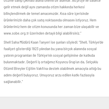
otizme sahip çıkması adına önemli bir adımdır. Bu proje ile sadece
gelir etmek değil aynı zamanda otizm hakkında herkesi
bilinçlendirmek de temel amacımızdır. Kısa süre içerisinde
ürünlerimizin daha çok satış noktasında olmasını istiyoruz. Hem
ürünlerimiz hem de otizm konusunda her zaman bize ulaşabilir ve
www.sobe.org.tr
üzerinden detaylı bilgi alabilirsiniz.”
Shell Saha Müdürü Kaan Tanyeri ise şunları söyledi; “Shell, Türkiye’de
faaliyet gösterdiği 1923 yılından bu yana birçok alanında sosyal
yatırım programları ile Türkiye’nin sosyal gelişimine de katkıda
bulunmaktadır. Değerli iş ortağımız Koyuncu Grup’un da, Selçuklu
Otizmli Bireyler Eğitim Vakfı’na destek olabilmek amacıyla attığı bu
adımı değerli buluyoruz. Umuyoruz arzu edilen katkı fazlasıyla
sağlanabilir.”