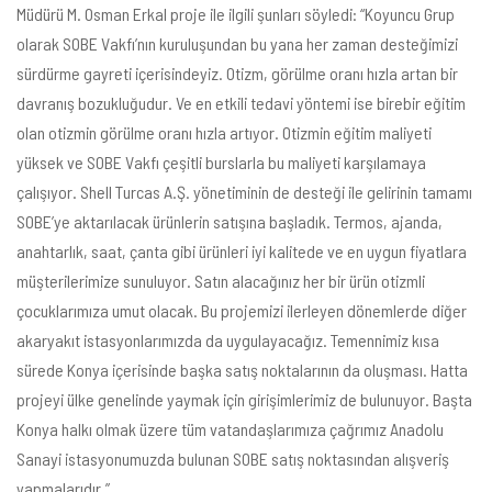
Müdürü M. Osman Erkal proje ile ilgili şunları söyledi: “Koyuncu Grup
olarak SOBE Vakfı’nın kuruluşundan bu yana her zaman desteğimizi
sürdürme gayreti içerisindeyiz. Otizm, görülme oranı hızla artan bir
davranış bozukluğudur. Ve en etkili tedavi yöntemi ise birebir eğitim
olan otizmin görülme oranı hızla artıyor. Otizmin eğitim maliyeti
yüksek ve SOBE Vakfı çeşitli burslarla bu maliyeti karşılamaya
çalışıyor. Shell Turcas A.Ş. yönetiminin de desteği ile gelirinin tamamı
SOBE’ye aktarılacak ürünlerin satışına başladık. Termos, ajanda,
anahtarlık, saat, çanta gibi ürünleri iyi kalitede ve en uygun fiyatlara
müşterilerimize sunuluyor. Satın alacağınız her bir ürün otizmli
çocuklarımıza umut olacak. Bu projemizi ilerleyen dönemlerde diğer
akaryakıt istasyonlarımızda da uygulayacağız. Temennimiz kısa
sürede Konya içerisinde başka satış noktalarının da oluşması. Hatta
projeyi ülke genelinde yaymak için girişimlerimiz de bulunuyor. Başta
Konya halkı olmak üzere tüm vatandaşlarımıza çağrımız Anadolu
Sanayi istasyonumuzda bulunan SOBE satış noktasından alışveriş
yapmalarıdır.”