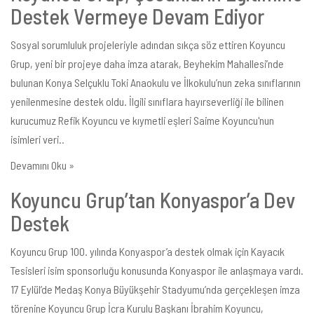
Destek Vermeye Devam Ediyor
Sosyal sorumluluk projeleriyle adından sıkça söz ettiren Koyuncu
Grup, yeni bir projeye daha imza atarak, Beyhekim Mahallesi’nde
bulunan Konya Selçuklu Toki Anaokulu ve İlkokulu’nun zeka sınıflarının
yenilenmesine destek oldu. İlgili sınıflara hayırseverliği ile bilinen
kurucumuz Refik Koyuncu ve kıymetli eşleri Saime Koyuncu'nun
isimleri veri..
Devamını Oku »
Koyuncu Grup’tan Konyaspor’a Dev
Destek
Koyuncu Grup 100. yılında Konyaspor’a destek olmak için Kayacık
Tesisleri isim sponsorluğu konusunda Konyaspor ile anlaşmaya vardı.
17 Eylül’de Medaş Konya Büyükşehir Stadyumu’nda gerçekleşen imza
törenine Koyuncu Grup İcra Kurulu Başkanı İbrahim Koyuncu,