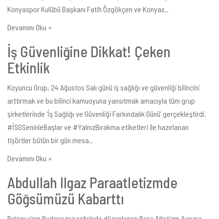
Konyaspor Kulübü Başkanı Fatih Özgökçen ve Konyas..
Devamını Oku »
İş Güvenliğine Dikkat! Çeken
Etkinlik
Koyuncu Grup, 24 Ağustos Salı günü iş sağlığı ve güvenliği bilincini
arttırmak ve bu bilinci kamuoyuna yansıtmak amacıyla tüm grup
şirketlerinde ‘İş Sağlığı ve Güvenliği Farkındalık Günü’ gerçekleştirdi.
#İSGSeninleBaşlar ve #YalnızBırakma etiketleri ile hazırlanan
tişörtler bütün bir gün mesa..
Devamını Oku »
Abdullah Ilgaz Paraatletizmde
Göğsümüzü Kabarttı
Polonya’nın Bydgoszcz şehrinde düzenlenen Para Atletizm Avrupa