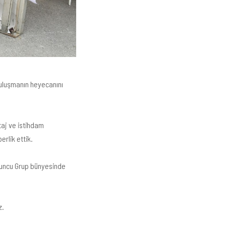
buluşmanın heyecanını
taj ve istihdam
rlik ettik.
oyuncu Grup bünyesinde
z.