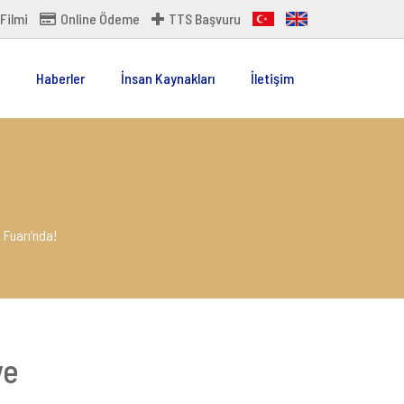
Filmi
Online Ödeme
TTS Başvuru
Haberler
İnsan Kaynakları
İletişim
 Fuarı’nda!
ve