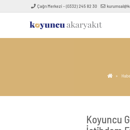
Çağrı Merkezi - (0332) 245 82 30
kurumsal@k
Habe
Koyuncu G