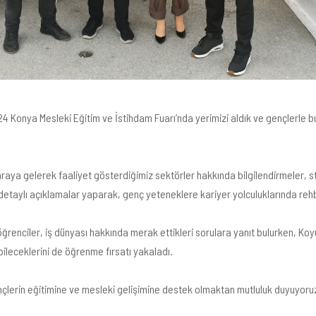
4 Konya Mesleki Eğitim ve İstihdam Fuarı’nda yerimizi aldık ve gençlerle 
araya gelerek faaliyet gösterdiğimiz sektörler hakkında bilgilendirmeler, s
etaylı açıklamalar yaparak, genç yeteneklere kariyer yolculuklarında rehbe
öğrenciler, iş dünyası hakkında merak ettikleri sorulara yanıt bulurken, K
ebileceklerini de öğrenme fırsatı yakaladı.
çlerin eğitimine ve mesleki gelişimine destek olmaktan mutluluk duyuyoru