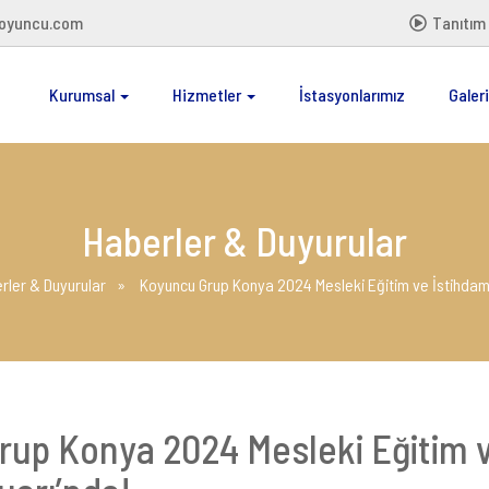
oyuncu.com
Tanıtım 
Kurumsal
Hizmetler
İstasyonlarımız
Galeri
Haberler & Duyurular
rler & Duyurular
Koyuncu Grup Konya 2024 Mesleki Eğitim ve İstihdam
rup Konya 2024 Mesleki Eğitim 