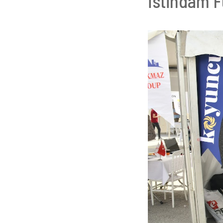
İstihdam F