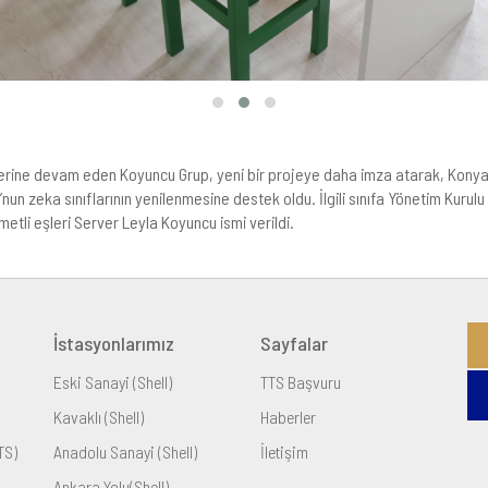
erine devam eden Koyuncu Grup, yeni bir projeye daha imza atarak, Konya İ
u’nun zeka sınıflarının yenilenmesine destek oldu. İlgili sınıfa Yönetim Kuru
tli eşleri Server Leyla Koyuncu ismi verildi.
İstasyonlarımız
Sayfalar
Eski Sanayi (Shell)
TTS Başvuru
Kavaklı (Shell)
Haberler
TS)
Anadolu Sanayi (Shell)
İletişim
Ankara Yolu(Shell)