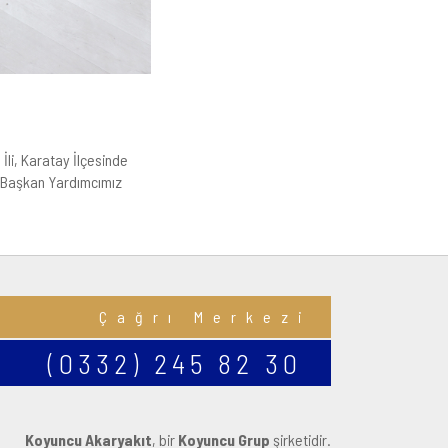
li, Karatay İlçesinde
lu Başkan Yardımcımız
Çağrı Merkezi
(0332) 245 82 30
Koyuncu Akaryakıt
, bir
Koyuncu Grup
şirketidir.