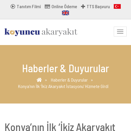
Tanıtım Filmi
Online Ödeme
TTS Başvuru
MENU
Haberler & Duyurular
Haberler & Duyurular
Konya’nın İlk ‘İkiz Akaryakıt İstasyonu’ Hizmete Girdi
Konya’nın İlk ‘İkiz Akaryakıt