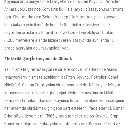
Koyuncu Grup bünyesinde faaliyetlerini sürdüren Koyuncu Petrolleri,
Ankara yolu üzerinde Konya’nın ilk ikiz akaryakıt istasyonunu hizmete
açtı. Shell markasının ‘Select’ konsepti ile hizmete açılan istasyon
hem Ankara yolu üzerinde hem de Galericiler Sitesi içerisinde
seyreden araçlara çift taraflı olarak hizmet verebiliyor. Toplam
4.200 metrekare alanda hizmet veren istasyonda aynı anda 16
araca akaryakıt dolumu yapılabiliyor.
Elektrikli Şarj İstasyonu da Olacak
Yeni hizmete giren istasyon ile birlikte Konya il merkezinde 4üncü
istasyonlarını hizmete açtıklarını belirten Koyuncu Petrolleri Genel
Müdürü M. Osman Erkal, yakın bir zamanda elektrikli araçlar için şarj
istasyonunun da hizmete gireceğini söyledi. Konya’nın en köklü
akaryakıt firmalarından olan Koyuncu Grup’un bu alandaki öncülüğünü
her anlamda sürdürmek için çaba sarf ettiklerini ifade eden M. Osman
Erkal şöyle devam etti: “1966 yılında temelleri atılan Koyuncu Grup,
Konya ve bölgesinde akaryakıt ve otomotiv sektörlerinde ilkleri ve